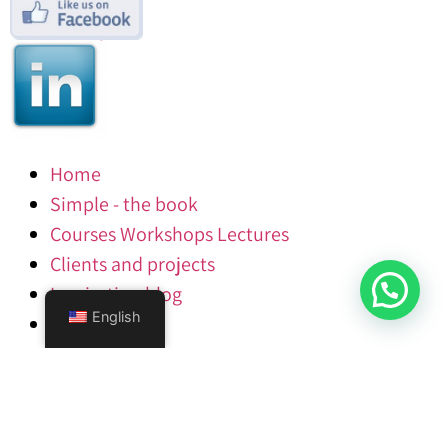
Home
Simple - the book
Courses Workshops Lectures
Clients and projects
Inspiration blog
English
צרו קשר
IoT &
|
קליפים מעניינים לסדנאות
|
חשיבה יצירתית בחינוך
למידה מהירה
|
תוספות לספר פשוט
|
חשיבה
|
Big Data
יצירתית ועקרון התנועה
|
סדנת ראיון ומיון
|
סדנת ניהול